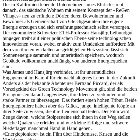
Der in Kalifornien lebende Unternehmer James Ehrlich strebt
danach, das städtische Wohnen mit seinem Konzept der «ReGen
Villages» neu zu erfinden: Dörfer, deren Bewohnerinnen und
Bewohner als Gemeinschaft von Gleichgesinnten ihre eigene
Energie erzeugen und sich ernährungstechnisch selbst versorgen.
Der renommierte Schweizer ETH-Professor Hansjürg Leibundgut
hingegen treibt auf einer politischen Ebene seine technologischen
Innovationen voran, wobei er aktiv zum Umdenken auffordert: Mit
dem von ihm entwickelten ausgeklügelten Heizsystem lässt sich
Sonnenenergie sammeln und unterirdisch speichern, wodurch
Gebäude vollkommen unabhängig von anderen Energiequellen
sind.
Was James und Hansjürg verbindet, ist ihr unermüdliches
Engagement im Kampf für ein nachhaltigeres Leben in der Zukunft.
Anders als der bekannte Abenteurer Bertrand Piccard, der als
Vorzeigekind des Green Technology Movement gilt, sind die beiden
Protagonisten darauf angewiesen, ihre Ideen zu verkaufen und
starke Partner zu überzeugen. Das fordert einen hohen Tribut. Beide
Energiepioniere haben aber das Glück, junge, intelligente Köpfe an
ihrer Seite zu wissen, die ihre Leidenschaft teilen. Der Film wird
Zeuge davon, welche Stolpersteine sich ihnen in den Weg stellen,
welche Qualen sie erleiden und wie kleine Erfolge und schwere
Niederlagen manchmal Hand in Hand gehen.
«Energiepioniere» ist ein Film über Hindernisse, Krisen und die
Macht einer Idee.