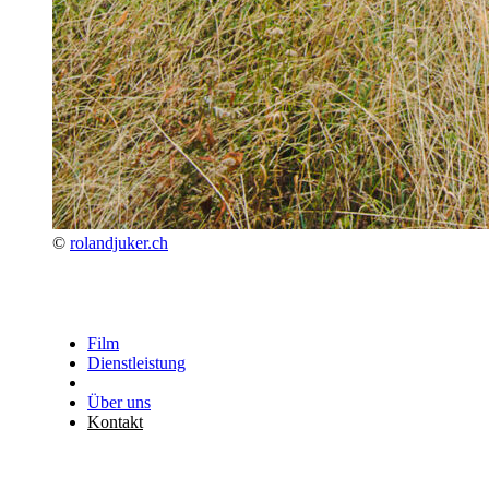
©
rolandjuker.ch
Film
Dienstleistung
Über uns
Kontakt