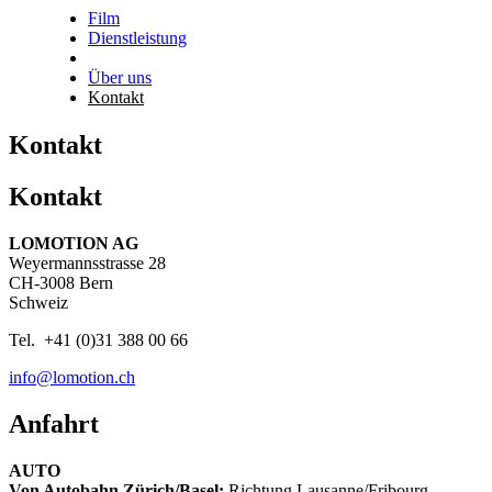
Film
Dienstleistung
Über uns
Kontakt
Kontakt
Kontakt
LOMOTION AG
Weyermannsstrasse 28
CH-3008 Bern
Schweiz
Tel. +41 (0)31 388 00 66
info@lomotion.ch
Anfahrt
AUTO
Von Autobahn Zürich/Basel:
Richtung Lausanne/Fribourg